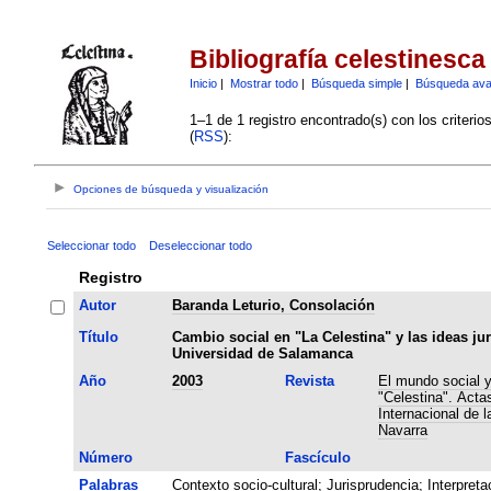
Bibliografía celestinesca
Inicio
|
Mostrar todo
|
Búsqueda simple
|
Búsqueda av
1–1 de 1 registro encontrado(s) con los criteri
(
RSS
):
Opciones de búsqueda y visualización
Seleccionar todo
Deseleccionar todo
Registro
Autor
Baranda Leturio, Consolación
Título
Cambio social en "La Celestina" y las ideas jur
Universidad de Salamanca
Año
2003
Revista
El mundo social y 
"Celestina". Acta
Internacional de 
Navarra
Número
Fascículo
Palabras
Contexto socio-cultural
;
Jurisprudencia
;
Interpreta