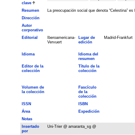
clave
Resumen
La preocupación social que denota “Celestina” es la
Dirección
Autor
corporativo
Editorial
Iberoamericana-
Lugar de
Madrid-Frankfurt
Vervuert
edición
Idioma
Idioma del
resumen
Editor de la
Título de la
colección
colección
Volumen de
Fascículo
la colección
de la
colección
ISSN
ISBN
Área
Expedición
Notas
Insertado
Uni-Trier @ amaranta_sg @
por