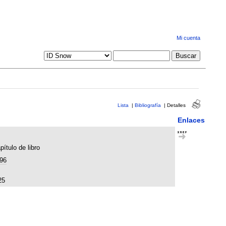
Mi cuenta
Lista
|
Bibliografía
|
Detalles
Enlaces
pítulo de libro
96
25