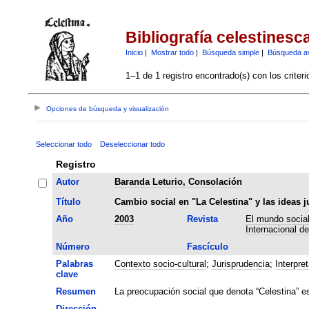
Bibliografía celestinesc
Inicio
|
Mostrar todo
|
Búsqueda simple
|
Búsqueda a
1–1 de 1 registro encontrado(s) con los criter
Opciones de búsqueda y visualización
Seleccionar todo
Deseleccionar todo
Registro
Autor
Baranda Leturio, Consolación
Título
Cambio social en "La Celestina" y las ideas j
Año
2003
Revista
El mundo social
Internacional d
Número
Fascículo
Palabras
Contexto socio-cultural
;
Jurisprudencia
;
Interpre
clave
Resumen
La preocupación social que denota “Celestina” es 
Dirección