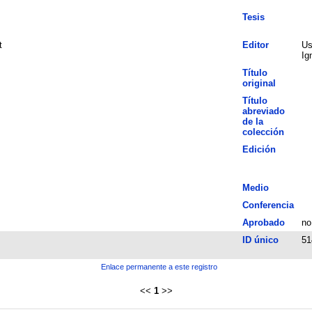
Tesis
t
Editor
Us
Ig
Título
original
Título
abreviado
de la
colección
Edición
Medio
Conferencia
Aprobado
no
ID único
51
Enlace permanente a este registro
<<
1
>>