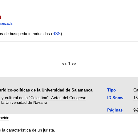
a
vanzada
ios de búsqueda introducidos (
RSS
):
<<
1
>>
urídico-políticas de la Universidad de Salamanca
Tipo
Ca
 y cultural de la "Celestina". Actas del Congreso
ID Snow
15
e la Universidad de Navarra
Páginas
9-
tación
la característica de un jurista.