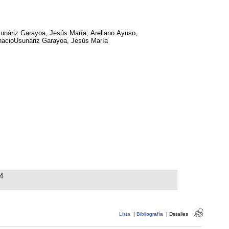
unáriz Garayoa, Jesús María; Arellano Ayuso,
nacioUsunáriz Garayoa, Jesús María
4
Lista
|
Bibliografía
|
Detalles