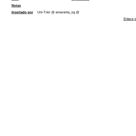
Notas
Insertado por
Uni-Trier @ amaranta_sg @
Enlace p