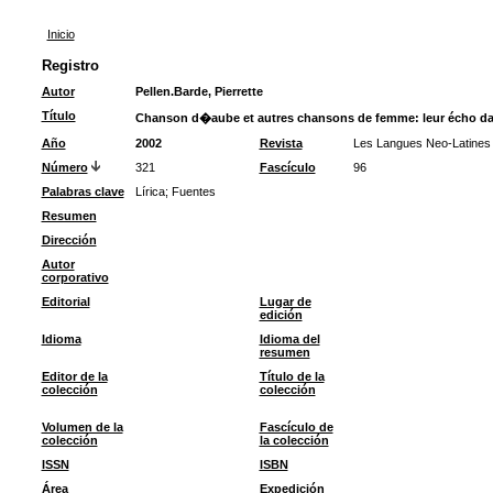
Inicio
Registro
Autor
Pellen.Barde, Pierrette
Título
Chanson d�aube et autres chansons de femme: leur écho da
Año
2002
Revista
Les Langues Neo-Latines
Número
321
Fascículo
96
Palabras clave
Lírica
;
Fuentes
Resumen
Dirección
Autor
corporativo
Editorial
Lugar de
edición
Idioma
Idioma del
resumen
Editor de la
Título de la
colección
colección
Volumen de la
Fascículo de
colección
la colección
ISSN
ISBN
Área
Expedición