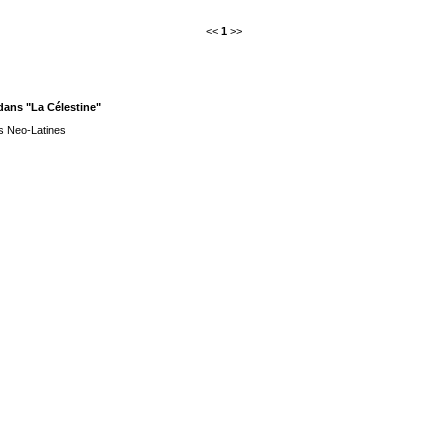
<<
1
>>
ans "La Célestine"
s Neo-Latines