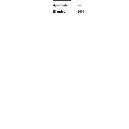
Aprobado
no
ID único
1668