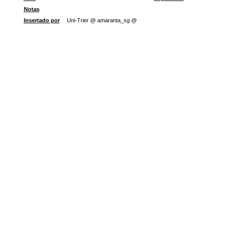
Notas
Insertado por
Uni-Trier @ amaranta_sg @