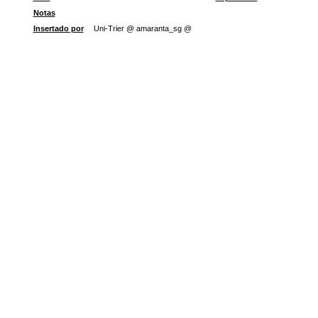
Notas
Insertado por
Uni-Trier @ amaranta_sg @