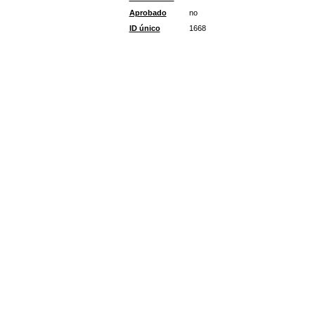
Aprobado
no
ID único
1668