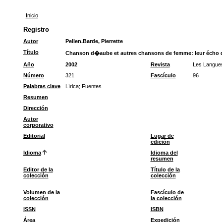
Inicio
Registro
Autor
Pellen.Barde, Pierrette
Título
Chanson d�aube et autres chansons de femme: leur écho d
Año
2002
Revista
Les Langue
Número
321
Fascículo
96
Palabras clave
Lírica
;
Fuentes
Resumen
Dirección
Autor
corporativo
Editorial
Lugar de
edición
Idioma
Idioma del
resumen
Editor de la
Título de la
colección
colección
Volumen de la
Fascículo de
colección
la colección
ISSN
ISBN
Área
Expedición