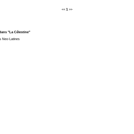
<<
1
>>
ans "La Célestine"
s Neo-Latines