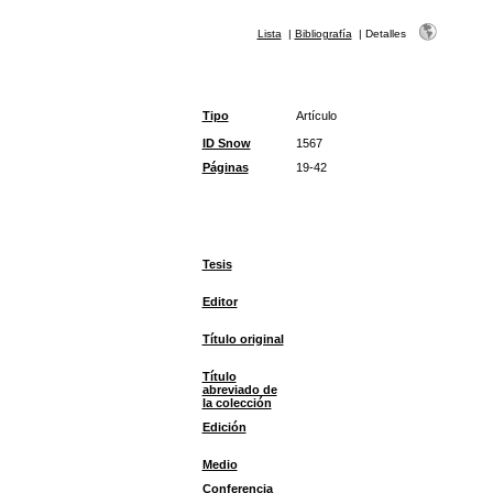
Lista
|
Bibliografía
|
Detalles
Tipo
Artículo
ID Snow
1567
Páginas
19-42
Tesis
Editor
Título original
Título
abreviado de
la colección
Edición
Medio
Conferencia