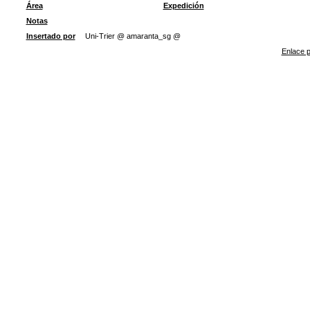
Área
Expedición
Notas
Insertado por
Uni-Trier @ amaranta_sg @
Enlace p