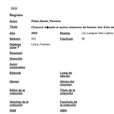
Inicio
Registro
Autor
Pellen.Barde, Pierrette
Título
Chanson d�aube et autres chansons de femme: leur écho da
Año
2002
Revista
Les Langues Neo-Latines
Número
321
Fascículo
96
Palabras
Lírica
;
Fuentes
clave
Resumen
Dirección
Autor
corporativo
Editorial
Lugar de
edición
Idioma
Idioma del
resumen
Editor de la
Título de la
colección
colección
Volumen de la
Fascículo de
colección
la colección
ISSN
ISBN