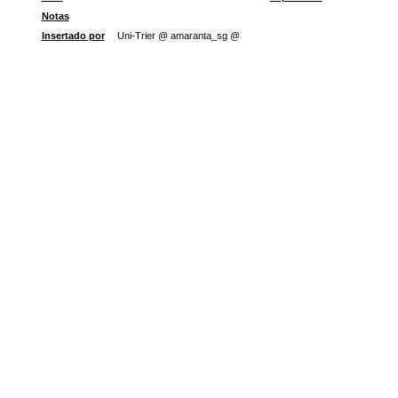
Notas
Insertado por
Uni-Trier @ amaranta_sg @