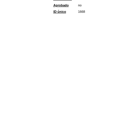
Aprobado
no
ID único
1668