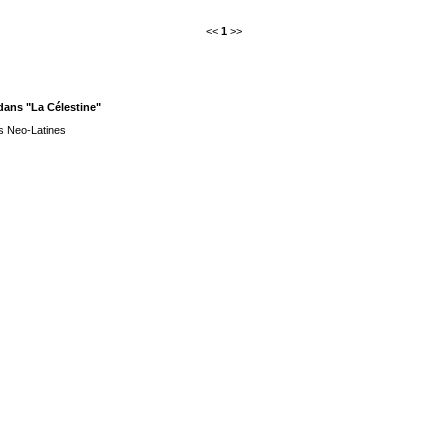
<<
1
>>
ans "La Célestine"
s Neo-Latines