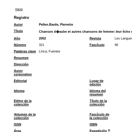
Inicio
Registro
Autor
Pellen.Barde, Pierrette
Título
Chanson d�aube et autres chansons de femme: leur écho d
Año
2002
Revista
Les Langue
Número
321
Fascículo
96
Palabras clave
Lírica
;
Fuentes
Resumen
Dirección
Autor
corporativo
Editorial
Lugar de
edición
Idioma
Idioma del
resumen
Editor de la
Título de la
colección
colección
Volumen de la
Fascículo de
colección
la colección
ISSN
ISBN
Área
Expedición