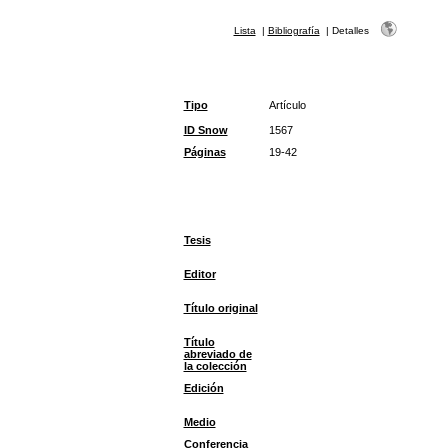
Lista
|
Bibliografía
|
Detalles
Tipo
Artículo
ID Snow
1567
Páginas
19-42
Tesis
Editor
Título original
Título
abreviado de
la colección
Edición
Medio
Conferencia