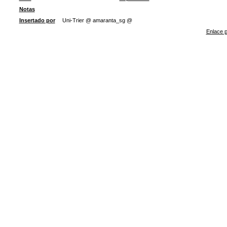
Notas
Insertado por
Uni-Trier @ amaranta_sg @
Enlace p