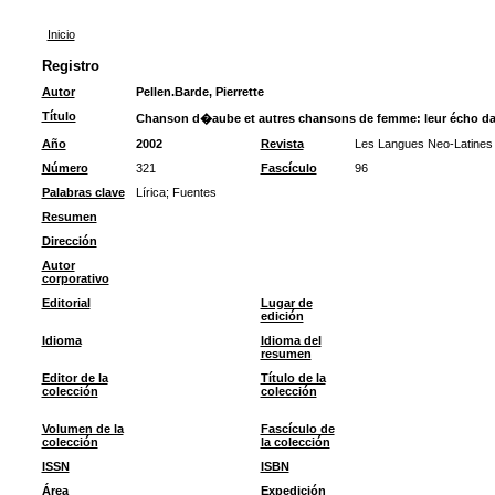
Inicio
Registro
Autor
Pellen.Barde, Pierrette
Título
Chanson d�aube et autres chansons de femme: leur écho da
Año
2002
Revista
Les Langues Neo-Latines
Número
321
Fascículo
96
Palabras clave
Lírica
;
Fuentes
Resumen
Dirección
Autor
corporativo
Editorial
Lugar de
edición
Idioma
Idioma del
resumen
Editor de la
Título de la
colección
colección
Volumen de la
Fascículo de
colección
la colección
ISSN
ISBN
Área
Expedición