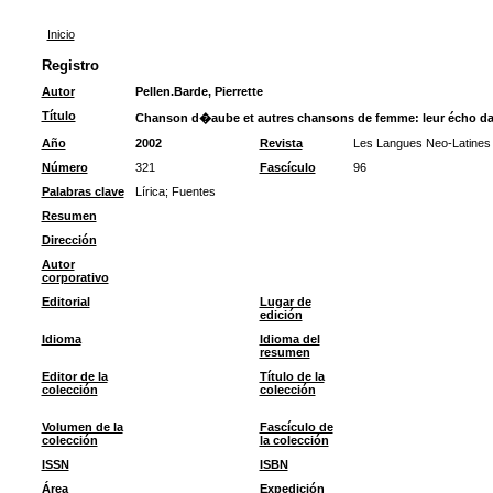
Inicio
Registro
Autor
Pellen.Barde, Pierrette
Título
Chanson d�aube et autres chansons de femme: leur écho da
Año
2002
Revista
Les Langues Neo-Latines
Número
321
Fascículo
96
Palabras clave
Lírica
;
Fuentes
Resumen
Dirección
Autor
corporativo
Editorial
Lugar de
edición
Idioma
Idioma del
resumen
Editor de la
Título de la
colección
colección
Volumen de la
Fascículo de
colección
la colección
ISSN
ISBN
Área
Expedición