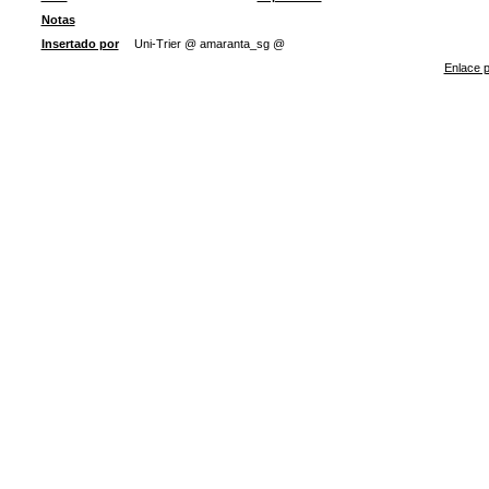
Notas
Insertado por
Uni-Trier @ amaranta_sg @
Enlace p