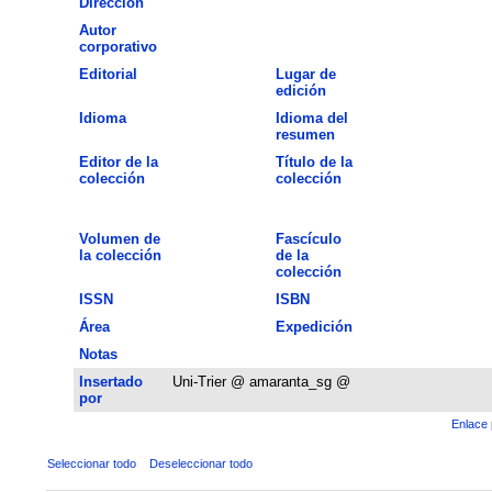
Dirección
Autor
corporativo
Editorial
Lugar de
edición
Idioma
Idioma del
resumen
Editor de la
Título de la
colección
colección
Volumen de
Fascículo
la colección
de la
colección
ISSN
ISBN
Área
Expedición
Notas
Insertado
Uni-Trier @ amaranta_sg @
por
Enlace 
Seleccionar todo
Deseleccionar todo