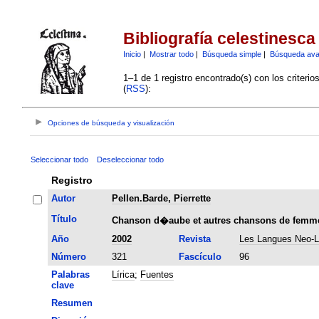
Bibliografía celestinesca
Inicio
|
Mostrar todo
|
Búsqueda simple
|
Búsqueda av
1–1 de 1 registro encontrado(s) con los criteri
(
RSS
):
Opciones de búsqueda y visualización
Seleccionar todo
Deseleccionar todo
Registro
Autor
Pellen.Barde, Pierrette
Título
Chanson d�aube et autres chansons de femme:
Año
2002
Revista
Les Langues Neo-L
Número
321
Fascículo
96
Palabras
Lírica
;
Fuentes
clave
Resumen