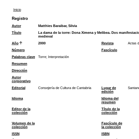
Inicio
Registro
Autor
Matthies Baraibar, Silvia
Título
La dama de la torre: Dona Ximena y Melibea. Dos manifestacio
medieval
Año
2000
Revista
Actas d
Número
Fascículo
Palabras clave
Torre
;
Interpretación
Resumen
Dirección
Autor
corporativo
Editorial
Consejería de Cultura de Cantabria
Lugar de
Santan
edición
Idioma
Idioma del
resumen
Editor de la
Título de la
colección
colección
Volumen de la
Fascículo de
colección
la colección
ISSN
ISBN