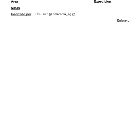
Área
Expedición
Notas
Insertado por
Uni-Trier @ amaranta_sg @
Enlace p