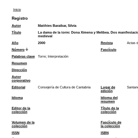
Inicio
Registro
Autor
Matthies Baraibar, Silvia
Título
La dama de la torre: Dona Ximena y Melibea. Dos manifestacio
medieval
Año
2000
Revista
Actas d
Número
Fascículo
Palabras clave
Torre
;
Interpretación
Resumen
Dirección
Autor
corporativo
Editorial
Consejería de Cultura de Cantabria
Lugar de
Santan
edición
Idioma
Idioma del
resumen
Editor de la
Título de la
colección
colección
Volumen de la
Fascículo de
colección
la colección
ISSN
ISBN