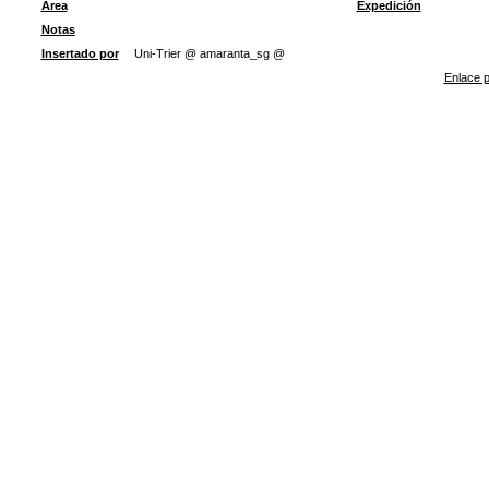
Área
Expedición
Notas
Insertado por
Uni-Trier @ amaranta_sg @
Enlace p