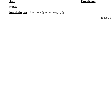
Área
Expedición
Notas
Insertado por
Uni-Trier @ amaranta_sg @
Enlace p