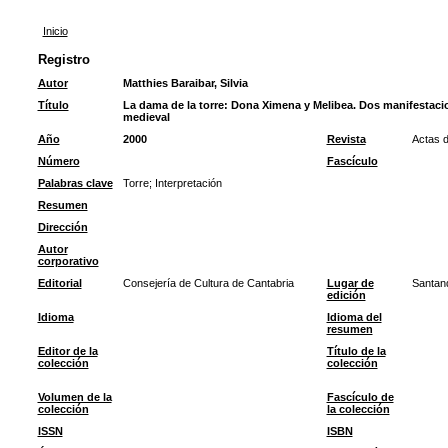
Inicio
Registro
Autor
Matthies Baraibar, Silvia
Título
La dama de la torre: Dona Ximena y Melibea. Dos manifestacio
medieval
Año
2000
Revista
Actas d
Número
Fascículo
Palabras clave
Torre
;
Interpretación
Resumen
Dirección
Autor
corporativo
Editorial
Consejería de Cultura de Cantabria
Lugar de
Santan
edición
Idioma
Idioma del
resumen
Editor de la
Título de la
colección
colección
Volumen de la
Fascículo de
colección
la colección
ISSN
ISBN