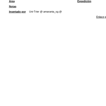
Área
Expedición
Notas
Insertado por
Uni-Trier @ amaranta_sg @
Enlace p