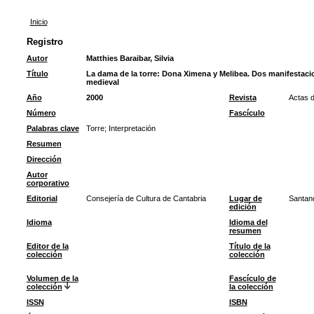
Inicio
Registro
Autor
Matthies Baraibar, Silvia
Título
La dama de la torre: Dona Ximena y Melibea. Dos manifestacio
medieval
Año
2000
Revista
Actas d
Número
Fascículo
Palabras clave
Torre
;
Interpretación
Resumen
Dirección
Autor
corporativo
Editorial
Consejería de Cultura de Cantabria
Lugar de
Santan
edición
Idioma
Idioma del
resumen
Editor de la
Título de la
colección
colección
Volumen de la
Fascículo de
colección
la colección
ISSN
ISBN