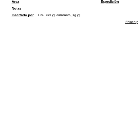
Área
Expedición
Notas
Insertado por
Uni-Trier @ amaranta_sg @
Enlace p