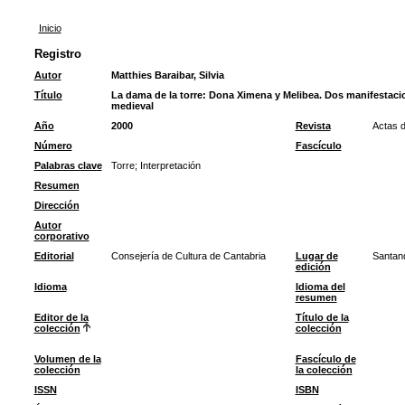
Inicio
Registro
Autor
Matthies Baraibar, Silvia
Título
La dama de la torre: Dona Ximena y Melibea. Dos manifestacio
medieval
Año
2000
Revista
Actas d
Número
Fascículo
Palabras clave
Torre
;
Interpretación
Resumen
Dirección
Autor
corporativo
Editorial
Consejería de Cultura de Cantabria
Lugar de
Santan
edición
Idioma
Idioma del
resumen
Editor de la
Título de la
colección
colección
Volumen de la
Fascículo de
colección
la colección
ISSN
ISBN