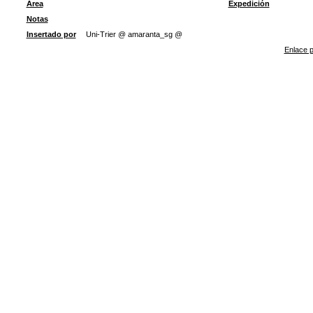
Área
Expedición
Notas
Insertado por
Uni-Trier @ amaranta_sg @
Enlace p