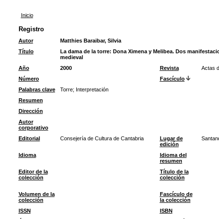
Inicio
Registro
Autor
Matthies Baraibar, Silvia
Título
La dama de la torre: Dona Ximena y Melibea. Dos manifestacio
medieval
Año
2000
Revista
Actas d
Número
Fascículo
Palabras clave
Torre
;
Interpretación
Resumen
Dirección
Autor
corporativo
Editorial
Consejería de Cultura de Cantabria
Lugar de
Santan
edición
Idioma
Idioma del
resumen
Editor de la
Título de la
colección
colección
Volumen de la
Fascículo de
colección
la colección
ISSN
ISBN