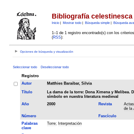
Bibliografía celestinesca
Inicio
|
Mostrar todo
|
Búsqueda simple
|
Búsqueda av
1–1 de 1 registro encontrado(s) con los criteri
(
RSS
):
Opciones de búsqueda y visualización
Seleccionar todo
Deseleccionar todo
Registro
Autor
Matthies Baraibar, Silvia
Título
La dama de la torre: Dona Ximena y Melibea. 
símbolo en nuestra literatura medieval
Año
2000
Revista
Actas
de la
Número
Fascículo
Palabras
Torre
;
Interpretación
clave