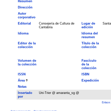
Resumen
Dirección
Autor
corporativo
Editorial
Consejería de Cultura de
Lugar de
Santa
Cantabria
edición
Idioma
Idioma del
resumen
Editor de la
Título de la
colección
colección
Volumen de
Fascículo
la colección
de la
colección
ISSN
ISBN
Área
Expedición
Notas
Insertado
Uni-Trier @ amaranta_sg @
por
Enlace 