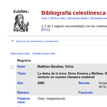
Bibliografía celestinesca
Inicio
|
Mostrar todo
|
Búsqueda simple
|
Búsqueda av
1–1 de 1 registro encontrado(s) con los criteri
(
RSS
):
Opciones de búsqueda y visualización
Seleccionar todo
Deseleccionar todo
Registro
Autor
Matthies Baraibar, Silvia
Título
La dama de la torre: Dona Ximena y Melibea. 
símbolo en nuestra literatura medieval
Año
2000
Revista
Actas
de la
Número
Fascículo
Palabras
Torre
;
Interpretación
clave