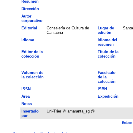
Resumen
Dirección
Autor
corporativo
Editorial
Consejería de Cultura de
Lugar de
Santa
Cantabria
edición
Idioma
Idioma del
resumen
Editor de la
Título de la
colección
colección
Volumen de
Fascículo
la colección
de la
colección
ISSN
ISBN
Área
Expedición
Notas
Insertado
Uni-Trier @ amaranta_sg @
por
Enlace 