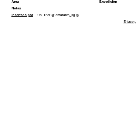
Área
Expedición
Notas
Insertado por
Uni-Trier @ amaranta_sg @
Enlace p