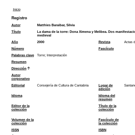
Inicio
Registro
Autor
Matthies Baraibar, Silvia
Título
La dama de la torre: Dona Ximena y Melibea. Dos manifestacio
medieval
Año
2000
Revista
Actas d
Número
Fascículo
Palabras clave
Torre
;
Interpretación
Resumen
Dirección
Autor
corporativo
Editorial
Consejería de Cultura de Cantabria
Lugar de
Santan
edición
Idioma
Idioma del
resumen
Editor de la
Título de la
colección
colección
Volumen de la
Fascículo de
colección
la colección
ISSN
ISBN