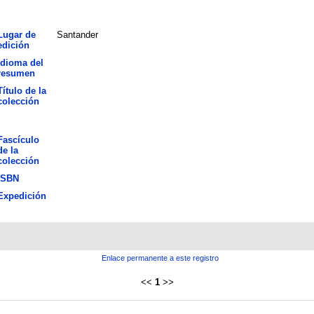
Lugar de
Santander
edición
Idioma del
resumen
Título de la
colección
Fascículo
de la
colección
ISBN
Expedición
Enlace permanente a este registro
<<
1
>>