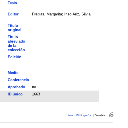
Tesis
Editor
Freixas, Margarita; Iriso Ariz, Silvia
Título
original
Título
abreviado
de la
colección
Edición
Medio
Conferencia
Aprobado
no
ID único
1663
Lista
|
Bibliografía
|
Detalles