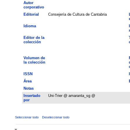
Autor
corporativo
Editorial
Consejería de Cultura de Cantabria
Idioma
Editor de la
colección
Volumen de
la colección
ISSN
Área
Notas
Insertado
Uni-Trier @ amaranta_sg @
por
Seleccionar todo
Deseleccionar todo