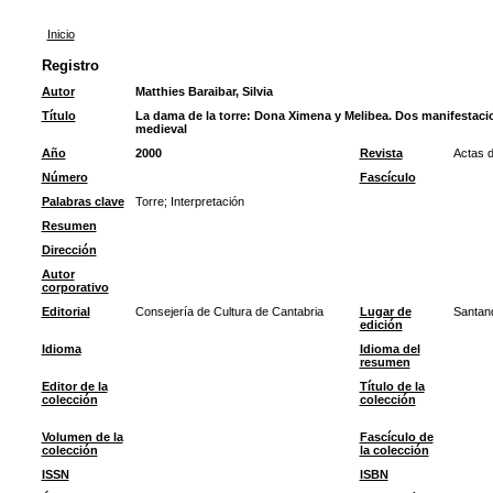
Inicio
Registro
Autor
Matthies Baraibar, Silvia
Título
La dama de la torre: Dona Ximena y Melibea. Dos manifestacio
medieval
Año
2000
Revista
Actas d
Número
Fascículo
Palabras clave
Torre
;
Interpretación
Resumen
Dirección
Autor
corporativo
Editorial
Consejería de Cultura de Cantabria
Lugar de
Santan
edición
Idioma
Idioma del
resumen
Editor de la
Título de la
colección
colección
Volumen de la
Fascículo de
colección
la colección
ISSN
ISBN