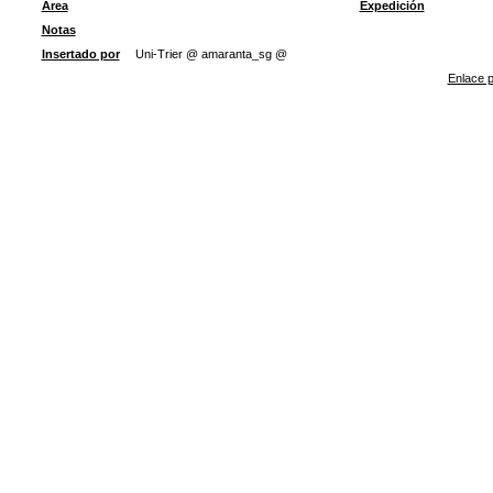
Área
Expedición
Notas
Insertado por
Uni-Trier @ amaranta_sg @
Enlace p