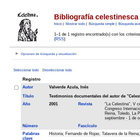
Bibliografía celestinesca
Inicio
|
Mostrar todo
|
Búsqueda simple
|
Búsqueda av
1–1 de 1 registro encontrado(s) con los criteri
(
RSS
):
Opciones de búsqueda y visualización
Seleccionar todo
Deseleccionar todo
Registro
Autor
Valverde Azula, Inés
Título
Testimonios documentales del autor de "Celest
Año
2001
Revista
"La Celestina", V c
Congreso Internaci
Reina, Toledo, La 
septiembre - 1 de o
Número
Fascículo
Palabras
Historia
;
Fernando de Rojas
;
Talavera de la Reina
clave