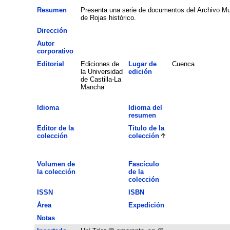
Resumen
Presenta una serie de documentos del Archivo Mun
de Rojas histórico.
Dirección
Autor
corporativo
Editorial
Ediciones de
Lugar de
Cuenca
la Universidad
edición
de Castilla-La
Mancha
Idioma
Idioma del
resumen
Editor de la
Título de la
colección
colección
Volumen de
Fascículo
la colección
de la
colección
ISSN
ISBN
Área
Expedición
Notas