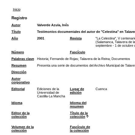
Inicio
Registro
Autor
Valverde Azula, Inés
Título
Testimonios documentales del autor de "Celestina" en Talave
Año
2001
Revista
"La Celestina", V centenar
(Salamanca, Talavera de la
septiembre - 1 de octubre 
Número
Fascículo
Palabras clave
Historia
;
Fernando de Rojas
;
Talavera de la Reina
;
Documentos
Resumen
Presenta una serie de documentos del Archivo Municipal de Talaver
Dirección
Autor
corporativo
Editorial
Ediciones de la
Lugar de
Cuenca
Universidad de
edición
Castilla-La Mancha
Idioma
Idioma del
resumen
Editor de la
Título de la
colección
colección
Volumen de la
Fascículo de
colección
la colección