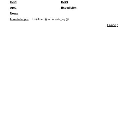
ISSN
ISBN
Área
Expedición
Notas
Insertado por
Uni-Trier @ amaranta_sg @
Enlace p