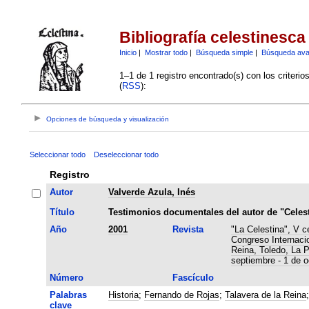
Bibliografía celestinesca
Inicio
|
Mostrar todo
|
Búsqueda simple
|
Búsqueda av
1–1 de 1 registro encontrado(s) con los criteri
(
RSS
):
Opciones de búsqueda y visualización
Seleccionar todo
Deseleccionar todo
Registro
Autor
Valverde Azula, Inés
Título
Testimonios documentales del autor de "Celest
Año
2001
Revista
"La Celestina", V c
Congreso Internaci
Reina, Toledo, La 
septiembre - 1 de o
Número
Fascículo
Palabras
Historia
;
Fernando de Rojas
;
Talavera de la Reina
clave