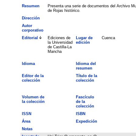
Resumen
Presenta una serie de documentos del Archivo Mun
de Rojas histórico.
Dirección
Autor
corporativo
Editorial
Ediciones de
Lugar de
Cuenca
la Universidad
edición
de Castilla-La
Mancha
Idioma
Idioma del
resumen
Editor de la
Título de la
colección
colección
Volumen de
Fascículo
la colección
de la
colección
ISSN
ISBN
Área
Expedición
Notas