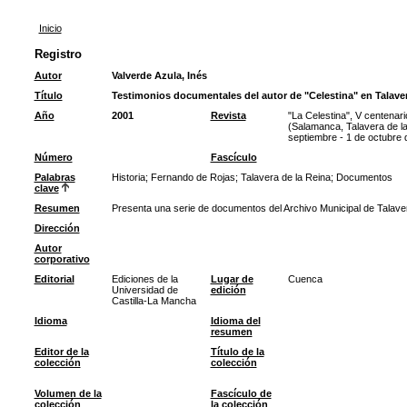
Inicio
Registro
Autor
Valverde Azula, Inés
Título
Testimonios documentales del autor de "Celestina" en Talave
Año
2001
Revista
"La Celestina", V centenar
(Salamanca, Talavera de la
septiembre - 1 de octubre 
Número
Fascículo
Palabras
Historia
;
Fernando de Rojas
;
Talavera de la Reina
;
Documentos
clave
Resumen
Presenta una serie de documentos del Archivo Municipal de Talaver
Dirección
Autor
corporativo
Editorial
Ediciones de la
Lugar de
Cuenca
Universidad de
edición
Castilla-La Mancha
Idioma
Idioma del
resumen
Editor de la
Título de la
colección
colección
Volumen de la
Fascículo de
colección
la colección