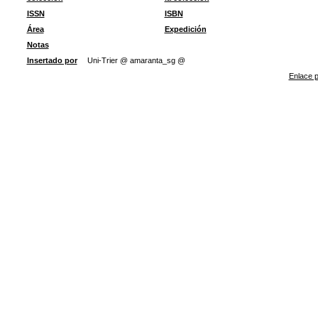
ISSN
ISBN
Área
Expedición
Notas
Insertado por
Uni-Trier @ amaranta_sg @
Enlace p