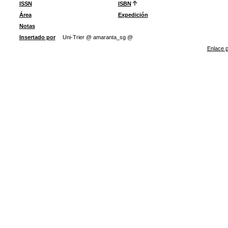
ISSN
ISBN
Área
Expedición
Notas
Insertado por
Uni-Trier @ amaranta_sg @
Enlace p