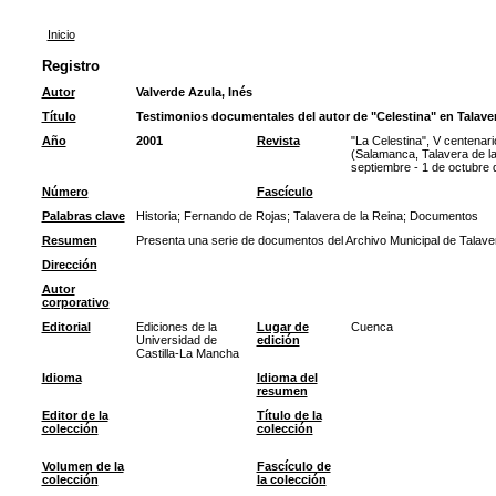
Inicio
Registro
Autor
Valverde Azula, Inés
Título
Testimonios documentales del autor de "Celestina" en Talave
Año
2001
Revista
"La Celestina", V centenar
(Salamanca, Talavera de la
septiembre - 1 de octubre 
Número
Fascículo
Palabras clave
Historia
;
Fernando de Rojas
;
Talavera de la Reina
;
Documentos
Resumen
Presenta una serie de documentos del Archivo Municipal de Talaver
Dirección
Autor
corporativo
Editorial
Ediciones de la
Lugar de
Cuenca
Universidad de
edición
Castilla-La Mancha
Idioma
Idioma del
resumen
Editor de la
Título de la
colección
colección
Volumen de la
Fascículo de
colección
la colección