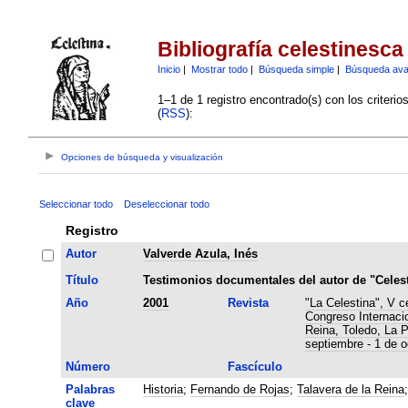
Bibliografía celestinesca
Inicio
|
Mostrar todo
|
Búsqueda simple
|
Búsqueda av
1–1 de 1 registro encontrado(s) con los criteri
(
RSS
):
Opciones de búsqueda y visualización
Seleccionar todo
Deseleccionar todo
Registro
Autor
Valverde Azula, Inés
Título
Testimonios documentales del autor de "Celest
Año
2001
Revista
"La Celestina", V c
Congreso Internaci
Reina, Toledo, La 
septiembre - 1 de o
Número
Fascículo
Palabras
Historia
;
Fernando de Rojas
;
Talavera de la Reina
clave