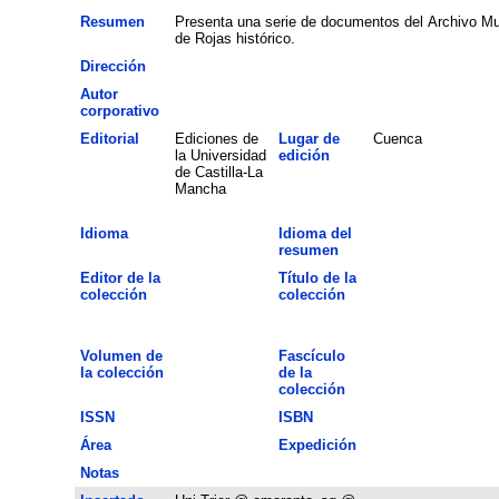
Resumen
Presenta una serie de documentos del Archivo Mun
de Rojas histórico.
Dirección
Autor
corporativo
Editorial
Ediciones de
Lugar de
Cuenca
la Universidad
edición
de Castilla-La
Mancha
Idioma
Idioma del
resumen
Editor de la
Título de la
colección
colección
Volumen de
Fascículo
la colección
de la
colección
ISSN
ISBN
Área
Expedición
Notas