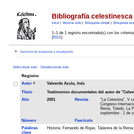
Bibliografía celestinesca
Inicio
|
Mostrar todo
|
Búsqueda simple
|
Búsqueda av
1–1 de 1 registro encontrado(s) con los criteri
(
RSS
):
Opciones de búsqueda y visualización
Seleccionar todo
Deseleccionar todo
Registro
Autor
Valverde Azula, Inés
Título
Testimonios documentales del autor de "Celest
Año
2001
Revista
"La Celestina", V c
Congreso Internaci
Reina, Toledo, La 
septiembre - 1 de o
Número
Fascículo
Palabras
Historia
;
Fernando de Rojas
;
Talavera de la Reina
clave