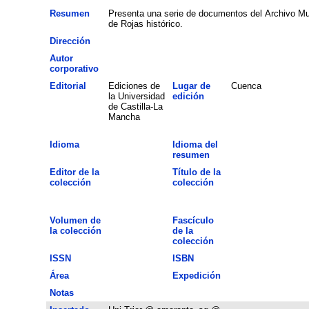
Resumen
Presenta una serie de documentos del Archivo Mun
de Rojas histórico.
Dirección
Autor
corporativo
Editorial
Ediciones de
Lugar de
Cuenca
la Universidad
edición
de Castilla-La
Mancha
Idioma
Idioma del
resumen
Editor de la
Título de la
colección
colección
Volumen de
Fascículo
la colección
de la
colección
ISSN
ISBN
Área
Expedición
Notas