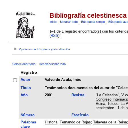
Bibliografía celestinesca
Inicio
|
Mostrar todo
|
Búsqueda simple
|
Búsqueda av
1–1 de 1 registro encontrado(s) con los criteri
(
RSS
):
Opciones de búsqueda y visualización
Seleccionar todo
Deseleccionar todo
Registro
Autor
Valverde Azula, Inés
Título
Testimonios documentales del autor de "Celest
Año
2001
Revista
"La Celestina", V c
Congreso Internaci
Reina, Toledo, La 
septiembre - 1 de o
Número
Fascículo
Palabras
Historia
;
Fernando de Rojas
;
Talavera de la Reina
clave