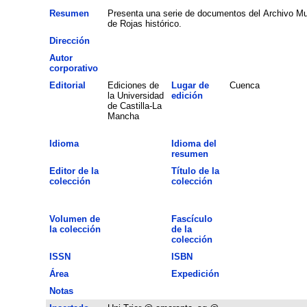
Resumen
Presenta una serie de documentos del Archivo Mun
de Rojas histórico.
Dirección
Autor
corporativo
Editorial
Ediciones de
Lugar de
Cuenca
la Universidad
edición
de Castilla-La
Mancha
Idioma
Idioma del
resumen
Editor de la
Título de la
colección
colección
Volumen de
Fascículo
la colección
de la
colección
ISSN
ISBN
Área
Expedición
Notas