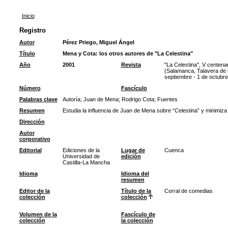
Inicio
Registro
Autor
Pérez Priego, Miguel Ángel
Título
Mena y Cota: los otros autores de "La Celestina"
Año
2001
Revista
"La Celestina", V centena
(Salamanca, Talavera de l
septiembre - 1 de octubr
Número
Fascículo
Palabras clave
Autoría
;
Juan de Mena
;
Rodrigo Cota
;
Fuentes
Resumen
Estudia la influencia de Juan de Mena sobre “Celestina” y minimiza 
Dirección
Autor
corporativo
Editorial
Ediciones de la
Lugar de
Cuenca
Universidad de
edición
Castilla-La Mancha
Idioma
Idioma del
resumen
Editor de la
Título de la
Corral de comedias
colección
colección
Volumen de la
Fascículo de
colección
la colección