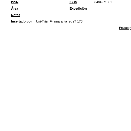
ISSN
ISBN
8484271331
Área
Expedición
Notas
Insertado por
Uni-Trier @ amaranta_sg @ 173
Enlace p