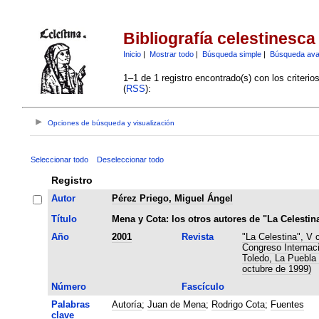
Bibliografía celestinesca
Inicio
|
Mostrar todo
|
Búsqueda simple
|
Búsqueda av
1–1 de 1 registro encontrado(s) con los criteri
(
RSS
):
Opciones de búsqueda y visualización
Seleccionar todo
Deseleccionar todo
Registro
Autor
Pérez Priego, Miguel Ángel
Título
Mena y Cota: los otros autores de "La Celestin
Año
2001
Revista
"La Celestina", V 
Congreso Internaci
Toledo, La Puebla 
octubre de 1999)
Número
Fascículo
Palabras
Autoría
;
Juan de Mena
;
Rodrigo Cota
;
Fuentes
clave