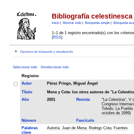
Bibliografía celestinesca
Inicio
|
Mostrar todo
|
Búsqueda simple
|
Búsqueda av
1–1 de 1 registro encontrado(s) con los criteri
(
RSS
):
Opciones de búsqueda y visualización
Seleccionar todo
Deseleccionar todo
Registro
Autor
Pérez Priego, Miguel Ángel
Título
Mena y Cota: los otros autores de "La Celestin
Año
2001
Revista
"La Celestina", V 
Congreso Internaci
Toledo, La Puebla 
octubre de 1999)
Número
Fascículo
Palabras
Autoría
;
Juan de Mena
;
Rodrigo Cota
;
Fuentes
clave