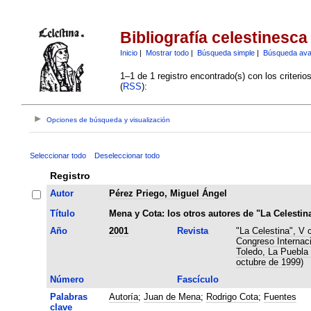
Bibliografía celestinesca
Inicio
|
Mostrar todo
|
Búsqueda simple
|
Búsqueda av
1–1 de 1 registro encontrado(s) con los criteri
(
RSS
):
Opciones de búsqueda y visualización
Seleccionar todo
Deseleccionar todo
Registro
Autor
Pérez Priego, Miguel Ángel
Título
Mena y Cota: los otros autores de "La Celestin
Año
2001
Revista
"La Celestina", V 
Congreso Internaci
Toledo, La Puebla 
octubre de 1999)
Número
Fascículo
Palabras
Autoría
;
Juan de Mena
;
Rodrigo Cota
;
Fuentes
clave