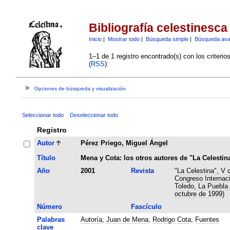
Bibliografía celestinesca
Inicio
|
Mostrar todo
|
Búsqueda simple
|
Búsqueda av
1–1 de 1 registro encontrado(s) con los criteri
(
RSS
):
Opciones de búsqueda y visualización
Seleccionar todo
Deseleccionar todo
Registro
Autor
Pérez Priego, Miguel Ángel
Título
Mena y Cota: los otros autores de "La Celestin
Año
2001
Revista
"La Celestina", V 
Congreso Internaci
Toledo, La Puebla 
octubre de 1999)
Número
Fascículo
Palabras
Autoría
;
Juan de Mena
;
Rodrigo Cota
;
Fuentes
clave