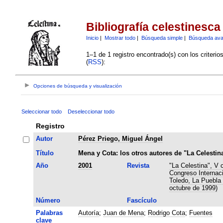
Bibliografía celestinesca
Inicio
|
Mostrar todo
|
Búsqueda simple
|
Búsqueda av
1–1 de 1 registro encontrado(s) con los criteri
(
RSS
):
Opciones de búsqueda y visualización
Seleccionar todo
Deseleccionar todo
Registro
Autor
Pérez Priego, Miguel Ángel
Título
Mena y Cota: los otros autores de "La Celestin
Año
2001
Revista
"La Celestina", V 
Congreso Internaci
Toledo, La Puebla 
octubre de 1999)
Número
Fascículo
Palabras
Autoría
;
Juan de Mena
;
Rodrigo Cota
;
Fuentes
clave