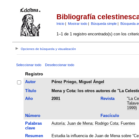
Bibliografía celestinesc
Inicio
|
Mostrar todo
|
Búsqueda simple
|
Búsqueda a
1–1 de 1 registro encontrado(s) con los criter
Opciones de búsqueda y visualización
Seleccionar todo
Deseleccionar todo
Registro
Autor
Pérez Priego, Miguel Ángel
Título
Mena y Cota: los otros autores de "La Celesti
Año
2001
Revista
"La Ce
Talave
1999)
Número
Fascículo
Palabras
Autoría
;
Juan de Mena
;
Rodrigo Cota
;
Fuentes
clave
Resumen
Estudia la influencia de Juan de Mena sobre “Cel