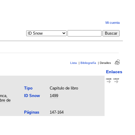
Mi cuenta
Lista
|
Bibliografía
|
Detalles
Enlaces
Tipo
Capítulo de libro
anca,
ID Snow
1499
bre de
Páginas
147-164