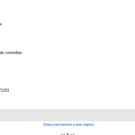
a
 de comedias
71331
Enlace permanente a este registro
<<
1
>>