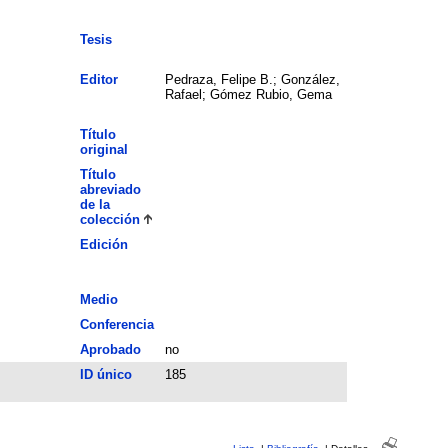
Tesis
Editor
Pedraza, Felipe B.; González,
Rafael; Gómez Rubio, Gema
Título
original
Título
abreviado
de la
colección
Edición
Medio
Conferencia
Aprobado
no
ID único
185