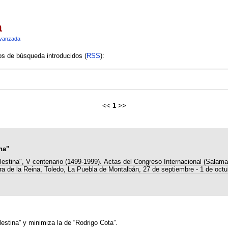
a
vanzada
ios de búsqueda introducidos (
RSS
):
<<
1
>>
na"
lestina", V centenario (1499-1999). Actas del Congreso Internacional (Salam
ra de la Reina, Toledo, La Puebla de Montalbán, 27 de septiembre - 1 de octu
estina” y minimiza la de “Rodrigo Cota”.