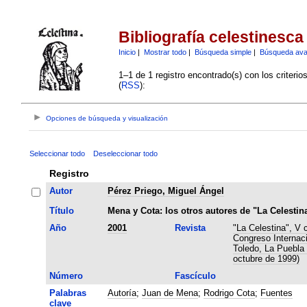
Bibliografía celestinesca
Inicio
|
Mostrar todo
|
Búsqueda simple
|
Búsqueda av
1–1 de 1 registro encontrado(s) con los criteri
(
RSS
):
Opciones de búsqueda y visualización
Seleccionar todo
Deseleccionar todo
Registro
Autor
Pérez Priego, Miguel Ángel
Título
Mena y Cota: los otros autores de "La Celestin
Año
2001
Revista
"La Celestina", V 
Congreso Internaci
Toledo, La Puebla 
octubre de 1999)
Número
Fascículo
Palabras
Autoría
;
Juan de Mena
;
Rodrigo Cota
;
Fuentes
clave