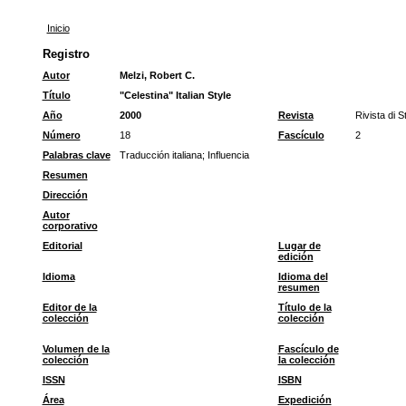
Inicio
Registro
Autor
Melzi, Robert C.
Título
"Celestina" Italian Style
Año
2000
Revista
Rivista di St
Número
18
Fascículo
2
Palabras clave
Traducción italiana
;
Influencia
Resumen
Dirección
Autor
corporativo
Editorial
Lugar de
edición
Idioma
Idioma del
resumen
Editor de la
Título de la
colección
colección
Volumen de la
Fascículo de
colección
la colección
ISSN
ISBN
Área
Expedición