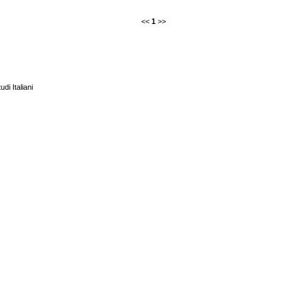
<<
1
>>
udi Italiani