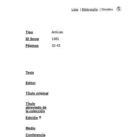
Lista
|
Bibliografía
|
Detalles
Tipo
Artículo
ID Snow
1481
Páginas
32-43
Tesis
Editor
Título original
Título
abreviado de
la colección
Edición
Medio
Conferencia