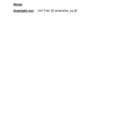
Notas
Insertado por
Uni-Trier @ amaranta_sg @