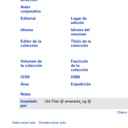
Autor
corporativo
Editorial
Lugar de
edición
Idioma
Idioma del
resumen
Editor de la
Título de la
colección
colección
Volumen de
Fascículo
la colección
de la
colección
ISSN
ISBN
Área
Expedición
Notas
Insertado
Uni-Trier @ amaranta_sg @
por
Enlace 
Seleccionar todo
Deseleccionar todo