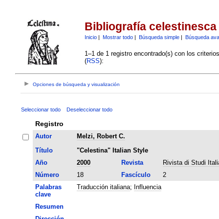
Bibliografía celestinesca
Inicio
|
Mostrar todo
|
Búsqueda simple
|
Búsqueda av
1–1 de 1 registro encontrado(s) con los criteri
(
RSS
):
Opciones de búsqueda y visualización
Seleccionar todo
Deseleccionar todo
Registro
Autor
Melzi, Robert C.
Título
"Celestina" Italian Style
Año
2000
Revista
Rivista di Studi Itali
Número
18
Fascículo
2
Palabras
Traducción italiana
;
Influencia
clave
Resumen
Dirección