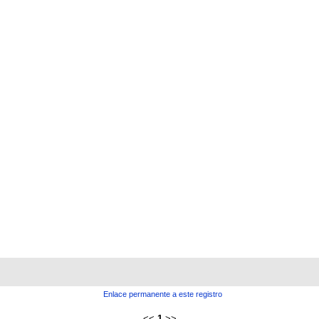
Enlace permanente a este registro
<<
1
>>