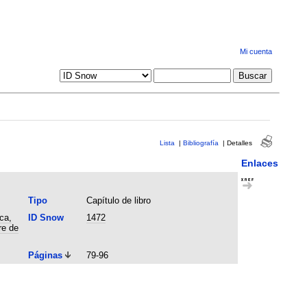
Mi cuenta
Lista
|
Bibliografía
|
Detalles
Enlaces
Tipo
Capítulo de libro
ca,
ID Snow
1472
re de
Páginas
79-96