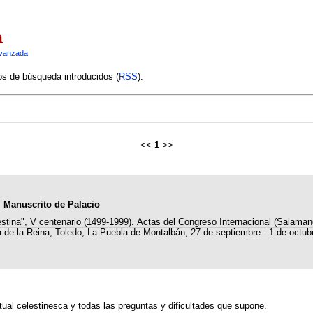
a
vanzada
ios de búsqueda introducidos (
RSS
):
<<
1
>>
el Manuscrito de Palacio
estina", V centenario (1499-1999). Actas del Congreso Internacional (Salaman
 de la Reina, Toledo, La Puebla de Montalbán, 27 de septiembre - 1 de octub
xtual celestinesca y todas las preguntas y dificultades que supone.