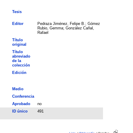
Tesis
Editor
Pedraza Jiménez, Felipe B.; Gómez
Rubio, Gemma; González Cañal,
Rafael
Título
original
Título
abreviado
de la
colección
Edición
Medio
Conferencia
Aprobado
no
ID único
491