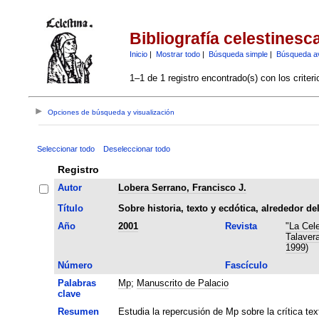
Bibliografía celestinesc
Inicio
|
Mostrar todo
|
Búsqueda simple
|
Búsqueda a
1–1 de 1 registro encontrado(s) con los criter
Opciones de búsqueda y visualización
Seleccionar todo
Deseleccionar todo
Registro
Autor
Lobera Serrano, Francisco J.
Título
Sobre historia, texto y ecdótica, alrededor d
Año
2001
Revista
"La Cel
Talavera
1999)
Número
Fascículo
Palabras
Mp
;
Manuscrito de Palacio
clave
Resumen
Estudia la repercusión de Mp sobre la crítica te