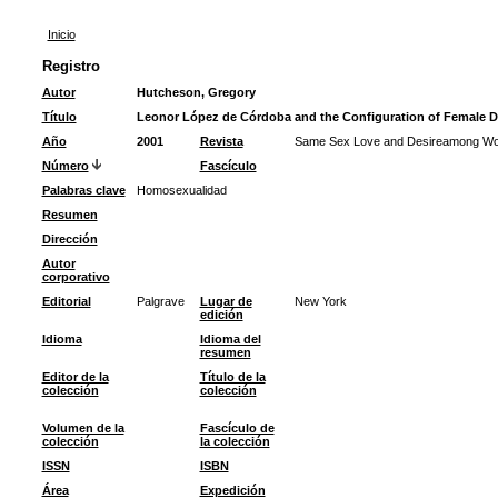
Inicio
Registro
Autor
Hutcheson, Gregory
Título
Leonor López de Córdoba and the Configuration of Female D
Año
2001
Revista
Same Sex Love and Desireamong Wom
Número
Fascículo
Palabras clave
Homosexualidad
Resumen
Dirección
Autor
corporativo
Editorial
Palgrave
Lugar de
New York
edición
Idioma
Idioma del
resumen
Editor de la
Título de la
colección
colección
Volumen de la
Fascículo de
colección
la colección
ISSN
ISBN
Área
Expedición