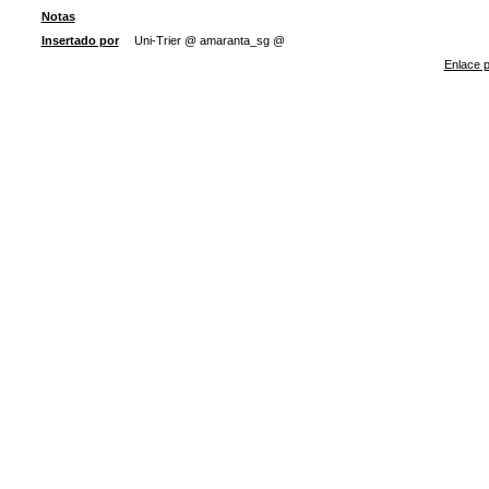
Notas
Insertado por
Uni-Trier @ amaranta_sg @
Enlace p