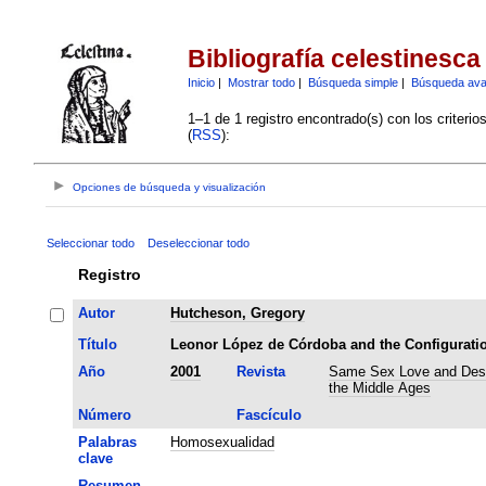
Bibliografía celestinesca
Inicio
|
Mostrar todo
|
Búsqueda simple
|
Búsqueda av
1–1 de 1 registro encontrado(s) con los criteri
(
RSS
):
Opciones de búsqueda y visualización
Seleccionar todo
Deseleccionar todo
Registro
Autor
Hutcheson, Gregory
Título
Leonor López de Córdoba and the Configuratio
Año
2001
Revista
Same Sex Love and Des
the Middle Ages
Número
Fascículo
Palabras
Homosexualidad
clave
Resumen