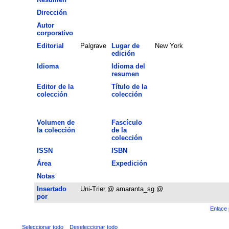
Dirección
Autor
corporativo
Editorial
Palgrave
Lugar de
New York
edición
Idioma
Idioma del
resumen
Editor de la
Título de la
colección
colección
Volumen de
Fascículo
la colección
de la
colección
ISSN
ISBN
Área
Expedición
Notas
Insertado
Uni-Trier @ amaranta_sg @
por
Enlace 
Seleccionar todo
Deseleccionar todo