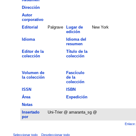
Dirección
Autor
corporativo
Editorial
Palgrave
Lugar de
New York
edición
Idioma
Idioma del
resumen
Editor de la
Título de la
colección
colección
Volumen de
Fascículo
la colección
de la
colección
ISSN
ISBN
Área
Expedición
Notas
Insertado
Uni-Trier @ amaranta_sg @
por
Enlace 
Seleccionar todo
Deseleccionar todo