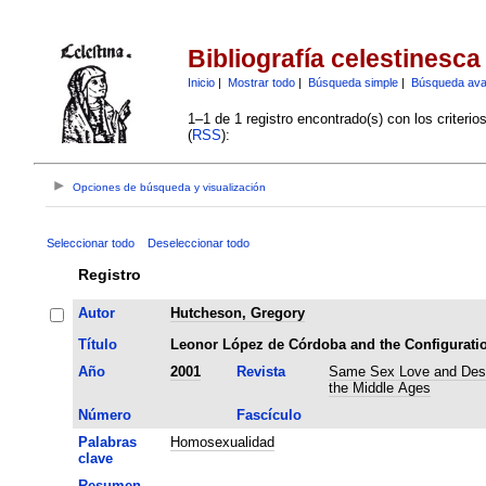
Bibliografía celestinesca
Inicio
|
Mostrar todo
|
Búsqueda simple
|
Búsqueda av
1–1 de 1 registro encontrado(s) con los criteri
(
RSS
):
Opciones de búsqueda y visualización
Seleccionar todo
Deseleccionar todo
Registro
Autor
Hutcheson, Gregory
Título
Leonor López de Córdoba and the Configuratio
Año
2001
Revista
Same Sex Love and Des
the Middle Ages
Número
Fascículo
Palabras
Homosexualidad
clave
Resumen