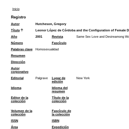
Inicio
Registro
Autor
Hutcheson, Gregory
Título
Leonor López de Córdoba and the Configuration of Female D
Año
2001
Revista
Same Sex Love and Desireamong Wom
Número
Fascículo
Palabras clave
Homosexualidad
Resumen
Dirección
Autor
corporativo
Editorial
Palgrave
Lugar de
New York
edición
Idioma
Idioma del
resumen
Editor de la
Título de la
colección
colección
Volumen de la
Fascículo de
colección
la colección
ISSN
ISBN
Área
Expedición