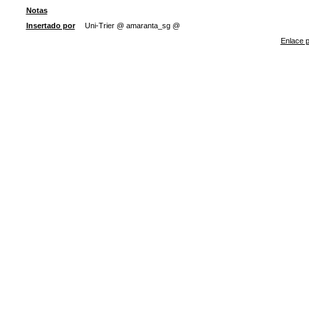
Notas
Insertado por
Uni-Trier @ amaranta_sg @
Enlace p