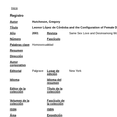
Inicio
Registro
Autor
Hutcheson, Gregory
Título
Leonor López de Córdoba and the Configuration of Female D
Año
2001
Revista
Same Sex Love and Desireamong Wom
Número
Fascículo
Palabras clave
Homosexualidad
Resumen
Dirección
Autor
corporativo
Editorial
Palgrave
Lugar de
New York
edición
Idioma
Idioma del
resumen
Editor de la
Título de la
colección
colección
Volumen de la
Fascículo de
colección
la colección
ISSN
ISBN
Área
Expedición