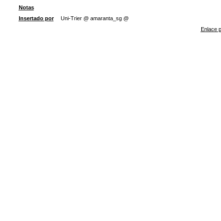
Notas
Insertado por
Uni-Trier @ amaranta_sg @
Enlace p