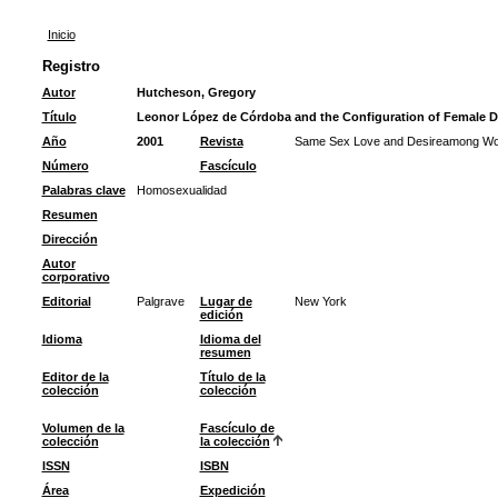
Inicio
Registro
Autor
Hutcheson, Gregory
Título
Leonor López de Córdoba and the Configuration of Female D
Año
2001
Revista
Same Sex Love and Desireamong Wom
Número
Fascículo
Palabras clave
Homosexualidad
Resumen
Dirección
Autor
corporativo
Editorial
Palgrave
Lugar de
New York
edición
Idioma
Idioma del
resumen
Editor de la
Título de la
colección
colección
Volumen de la
Fascículo de
colección
la colección
ISSN
ISBN
Área
Expedición