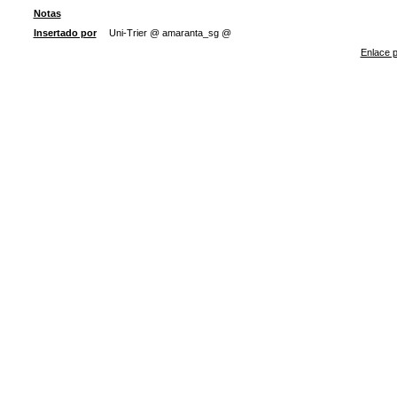
Notas
Insertado por
Uni-Trier @ amaranta_sg @
Enlace p