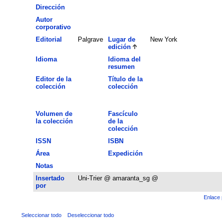
Dirección
Autor
corporativo
Editorial
Palgrave
Lugar de
New York
edición
Idioma
Idioma del
resumen
Editor de la
Título de la
colección
colección
Volumen de
Fascículo
la colección
de la
colección
ISSN
ISBN
Área
Expedición
Notas
Insertado
Uni-Trier @ amaranta_sg @
por
Enlace 
Seleccionar todo
Deseleccionar todo