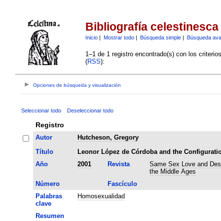
Bibliografía celestinesca
Inicio
|
Mostrar todo
|
Búsqueda simple
|
Búsqueda av
1–1 de 1 registro encontrado(s) con los criteri
(
RSS
):
Opciones de búsqueda y visualización
Seleccionar todo
Deseleccionar todo
Registro
Autor
Hutcheson, Gregory
Título
Leonor López de Córdoba and the Configuratio
Año
2001
Revista
Same Sex Love and Des
the Middle Ages
Número
Fascículo
Palabras
Homosexualidad
clave
Resumen