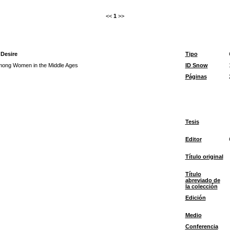
<<
1
>>
Desire
Tipo
ong Women in the Middle Ages
ID Snow
Páginas
Tesis
Editor
Título original
Título
abreviado de
la colección
Edición
Medio
Conferencia