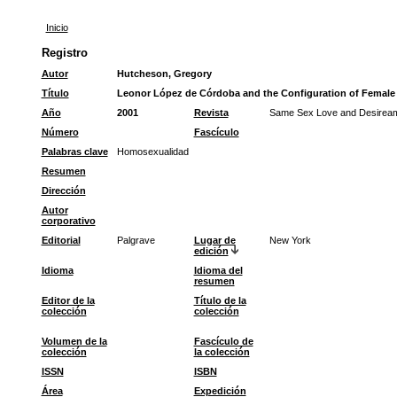
Inicio
Registro
Autor
Hutcheson, Gregory
Título
Leonor López de Córdoba and the Configuration of Female 
Año
2001
Revista
Same Sex Love and Desiream
Número
Fascículo
Palabras clave
Homosexualidad
Resumen
Dirección
Autor
corporativo
Editorial
Palgrave
Lugar de
New York
edición
Idioma
Idioma del
resumen
Editor de la
Título de la
colección
colección
Volumen de la
Fascículo de
colección
la colección
ISSN
ISBN
Área
Expedición