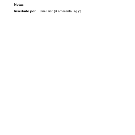
Notas
Insertado por
Uni-Trier @ amaranta_sg @