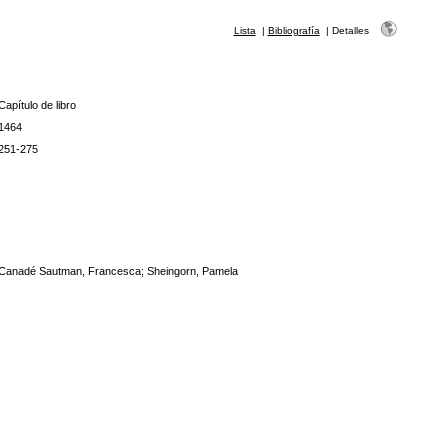
Lista
|
Bibliografía
|
Detalles
Capítulo de libro
1464
251-275
Canadé Sautman, Francesca; Sheingorn, Pamela