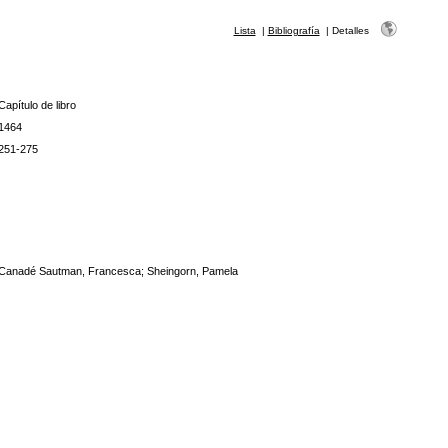
Lista
|
Bibliografía
|
Detalles
Capítulo de libro
1464
251-275
Canadé Sautman, Francesca; Sheingorn, Pamela