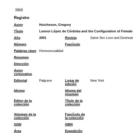
Inicio
Registro
Autor
Hutcheson, Gregory
Título
Leonor López de Córdoba and the Configuration of Female 
Año
2001
Revista
Same Sex Love and Desiream
Número
Fascículo
Palabras clave
Homosexualidad
Resumen
Dirección
Autor
corporativo
Editorial
Palgrave
Lugar de
New York
edición
Idioma
Idioma del
resumen
Editor de la
Título de la
colección
colección
Volumen de la
Fascículo de
colección
la colección
ISSN
ISBN
Área
Expedición