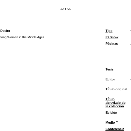
<<
1
>>
Desire
Tipo
ong Women in the Middle Ages
ID Snow
Páginas
Tesis
Editor
Título original
Título
abreviado de
la colección
Edición
Medio
Conferencia