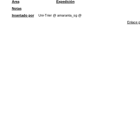
Área
Expedición
Notas
Insertado por
Uni-Trier @ amaranta_sg @
Enlace p