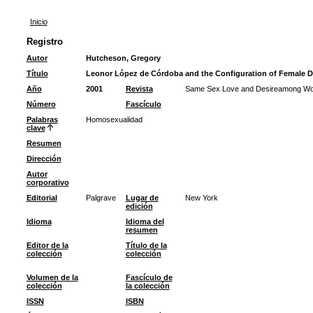
Inicio
Registro
Autor
Hutcheson, Gregory
Título
Leonor López de Córdoba and the Configuration of Female D
Año
2001
Revista
Same Sex Love and Desireamong Wom
Número
Fascículo
Palabras
Homosexualidad
clave
Resumen
Dirección
Autor
corporativo
Editorial
Palgrave
Lugar de
New York
edición
Idioma
Idioma del
resumen
Editor de la
Título de la
colección
colección
Volumen de la
Fascículo de
colección
la colección
ISSN
ISBN